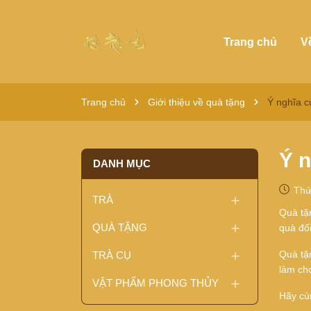
Trang chủ
V
Trang chủ
Giới thiệu về quà tặng
Ý nghĩa c
Ý n
DANH MỤC
Thứ
TRÀ
Quà tặ
QUÀ TẶNG
quà đối
Quà tặ
TRÀ CỤ
làm ch
VẬT PHẨM PHONG THỦY
Hãy cù