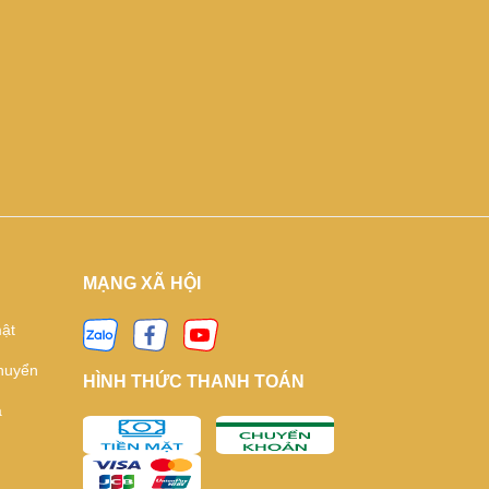
MẠNG XÃ HỘI
ật
huyển
HÌNH THỨC THANH TOÁN
ả