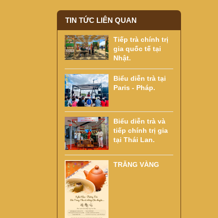
TIN TỨC LIÊN QUAN
Tiếp trà chính trị
gia quốc tế tại
Nhật.
Biểu diễn trà tại
Paris - Pháp.
Biểu diễn trà và
tiếp chính trị gia
tại Thái Lan.
TRĂNG VÀNG