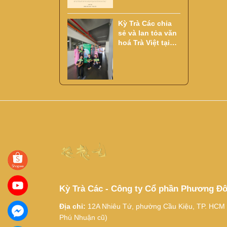
Kỳ Trà Các chia
sẻ và lan tỏa văn
hoá Trà Việt tại
Đại Học Văn Lang
Kỳ Trà Các - Công ty Cổ phần Phương Đ
Địa chỉ:
12A Nhiêu Tứ, phường Cầu Kiệu, TP. HCM
Phú Nhuận cũ)