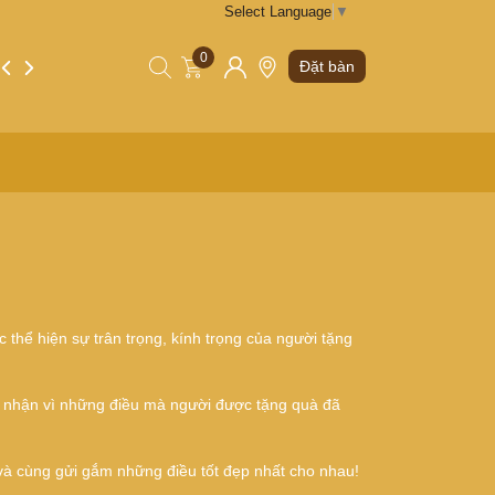
Select Language
▼
0
Tin tức
Liên hệ
Đặt bàn
hể hiện sự trân trọng, kính trọng của người tặng
ời nhận vì những điều mà người được tặng quà đã
và cùng gửi gắm những điều tốt đẹp nhất cho nhau!