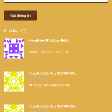
Gửi thông tin
Bình luận (7)
kvwjGbnGDXdzasdIvLX
20/06/2026
IeQEEPqCrfMjSPheJZqe
VdaiKxVZUrQgsOETVFRDIo
31/05/2026
iIPsxggcUezRvqWUHusfy
VdaiKxVZUrQgsOETVFRDIo
31/05/2026