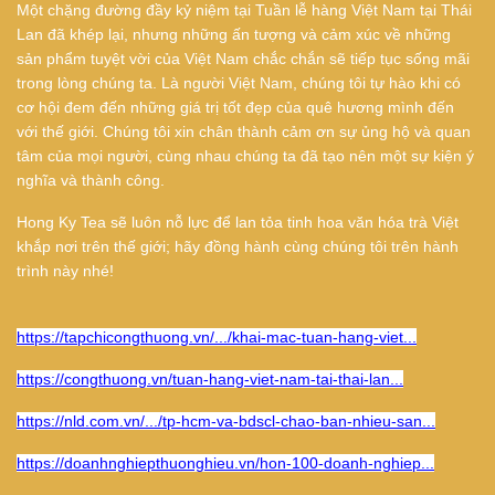
Một chặng đường đầy kỷ niệm tại Tuần lễ hàng Việt Nam tại Thái
Lan đã khép lại, nhưng những ấn tượng và cảm xúc về những
sản phẩm tuyệt vời của Việt Nam chắc chắn sẽ tiếp tục sống mãi
trong lòng chúng ta. Là người Việt Nam, chúng tôi tự hào khi có
cơ hội đem đến những giá trị tốt đẹp của quê hương mình đến
với thế giới. Chúng tôi xin chân thành cảm ơn sự ủng hộ và quan
tâm của mọi người, cùng nhau chúng ta đã tạo nên một sự kiện ý
nghĩa và thành công.
Hong Ky Tea sẽ luôn nỗ lực để lan tỏa tinh hoa văn hóa trà Việt
khắp nơi trên thế giới; hãy đồng hành cùng chúng tôi trên hành
trình này nhé!
https://tapchicongthuong.vn/.../khai-mac-tuan-hang-viet...
https://congthuong.vn/tuan-hang-viet-nam-tai-thai-lan...
https://nld.com.vn/.../tp-hcm-va-bdscl-chao-ban-nhieu-san...
https://doanhnghiepthuonghieu.vn/hon-100-doanh-nghiep...