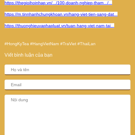
https://thegioihoinhap.vn/.../100-doanh-nghiep-tham.../...
https://m.tinnhanhchungkhoan.vn/hang-viet-tien-sang-dat...
https://thuonghieuvaphapluat.vn/tuan-hang-viet-nam-tai...
#HongKyTea #HangVietNam #TraViet #ThaiLan
Viết bình luận của bạn