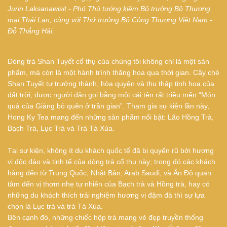
Jurin Laksanawisit - Phó Thủ tướng kiêm Bộ trưởng Bộ Thương
mại Thái Lan, cùng với Thứ trưởng Bộ Công Thương Việt Nam -
Đỗ Thắng Hải.
Dòng trà Shan Tuyết cổ thụ của chúng tôi không chỉ là một sản
phẩm, mà còn là một hành trình thăng hoa qua thời gian. Cây chè
Shan Tuyết tự trưởng thành, hòa quyện và thu thập tinh hoa của
đất trời, được người dân gọi bằng một cái tên rất triều mến “Món
quà của Giàng bỏ quên ở trần gian”. Tham gia sự kiện lần này,
Hong Ky Tea mang đến những sản phẩm nổi bật: Lão Hồng Trà,
Bạch Trà, Lục Trà và Trà Tà Xùa.
Tại sự kiện, không ít du khách quốc tế đã bị quyến rũ bởi hương
vị độc đáo và tinh tế của dòng trà cổ thụ này; trong đó các khách
hàng đến từ Trung Quốc, Nhật Bản, Arab Saudi, và Ấn Độ quan
tâm đến vị thơm nhẹ tự nhiên của Bạch trà và Hồng trà, hay có
những du khách thích trải nghiệm hương vị đậm đà thì sự lựa
chọn là Lục trà và trà Tà Xùa.
Bên cạnh đó, những chiếc hộp trà mang vẻ đẹp truyền thống