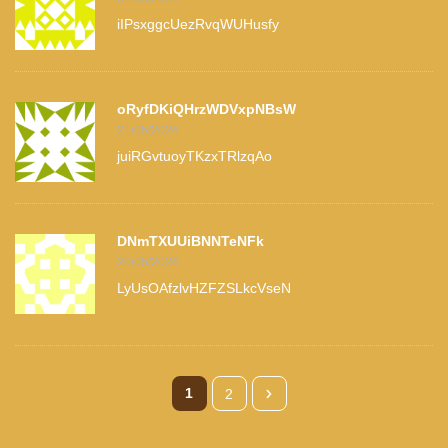
iIPsxggcUezRvqWUHusfy
oRyfDKiQHrzWDVxpNBsW
21/05/2026
juiRGvtuoyTKzxTRlzqAo
DNmTXUUiBNNTeNFk
20/05/2026
LyUsOAfzlvHZFZSLkcVseN
1
2