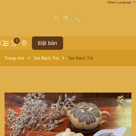
Select Language
▼
0
Đặt bàn
Trang chủ
Set Bạch Trà
Set Bạch Trà