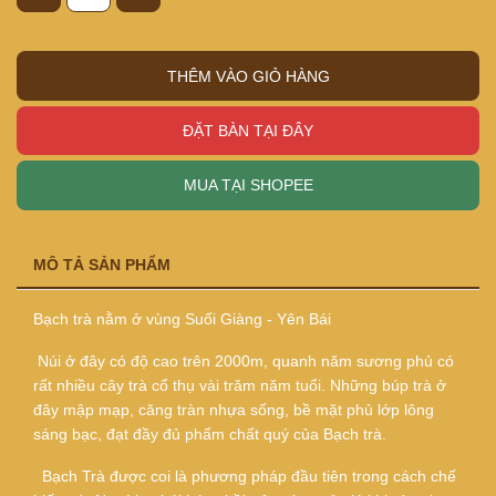
THÊM VÀO GIỎ HÀNG
ĐẶT BÀN TẠI ĐÂY
MUA TẠI SHOPEE
MÔ TẢ SẢN PHẨM
Bạch trà nằm ở vùng Suối Giàng - Yên Bái
Núi ở đây có độ cao trên 2000m, quanh năm sương phủ có
rất nhiều cây trà cổ thụ vài trăm năm tuổi. Những búp trà ở
đây mập mạp, căng tràn nhựa sống, bề mặt phủ lớp lông
sáng bạc, đạt đầy đủ phẩm chất quý của Bạch trà.
Bạch Trà được coi là phương pháp đầu tiên trong cách chế