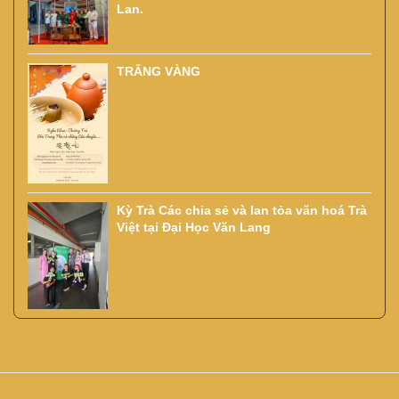
Lan.
TRĂNG VÀNG
Kỳ Trà Các chia sẻ và lan tỏa văn hoá Trà
Việt tại Đại Học Văn Lang