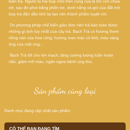
biến trà. Người ta hái búp chồi trên cùng của lá khi còn chưa
nở, sau đó phơi bằng phên tre, dưới nắng và gió của đất trời
búp trà dần dần khô lại tạo nên thành phẩm tuyệt vời.
Do phương pháp chế biến giản đơn nên trà bảo toàn được
những gì tinh túy nhất của cây trà. Bạch Trà có hương thơm
nồng nàn của hoa rừng, hương man mác cỏ khô, màu vàng
óng của mật ong.;
Bạch Trà tốt cho tim mạch, tăng cường lượng tuần hoàn
não, giảm mỡ máu, ngăn ngừa bệnh ung thư.
Sản phẩm cùng loại
Danh mục đang cập nhật sản phẩm
CÓ THỂ BẠN ĐANG TÌM