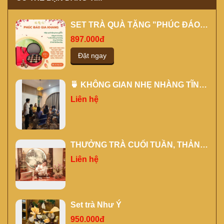
SET TRÀ QUÀ TẶNG "PHÚC ĐÁO
GIA KHANG" MÀU ĐỎ
897.000đ
Đặt ngay
🍵 KHÔNG GIAN NHẸ NHÀNG TĨNH
TÂM CHO CÁC BUỔI ĐÀO TẠO
Liên hệ
THƯỞNG TRÀ CUỐI TUẦN, THẢNH
THƠI CÙNG NGƯỜI THÂN, BẠN
Liên hệ
HIỀN TẠI KỲ TRÀ CÁC
Set trà Như Ý
950.000đ