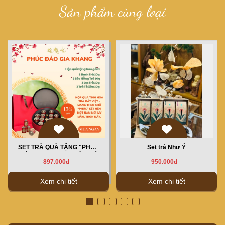
Sản phẩm cùng loại
SET TRÀ QUÀ TẶNG "PHÚC
Set trà Như Ý
ĐÁO GIA KHANG" MÀU ĐỎ
897.000đ
950.000đ
Xem chi tiết
Xem chi tiết