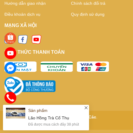
Hướng dẫn giao nhận
Chính sách đổi trả
Điều khoản dịch vụ
Quy định sử dụng
MẠNG XÃ HỘI
HÌNH THỨC THANH TOÁN
Sản phẩm
Bản quyền thuộc về
Kỳ Trà Các
.
Lão Hồng Trà Cổ Thụ
Cung cấp bởi
Sapo
Đã được mua cách đây 38 phút