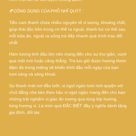
🍂CÔNG DỤNG CỦA PHỔ NHĨ QUÝT :
Tiểu cam thanh chứa nhiều nguyên tố vi lượng, khoáng chất,
giúp thải độc bên trong cơ thể ra ngoài, thanh lọc cơ thể sau
mỗi bữa ăn, ngoài ra uống trà đẩy nhanh quá trình trao đổi
chất.
Hàm lượng tinh dầu lớn nên mang đến cho sự thư giãn, vượt
qua mệt mỏi hoặc căng thẳng. Trà lưu giữ được hương thơm
đậm đà trong miệng sẽ khiến khởi đầu mỗi ngày của bạn
tươi sáng và sảng khoái.
Sự thanh mát nơi đầu lưỡi, vị ngọt ngào tươi mới quyện với
chút đắng nhẹ kéo theo hậu vị ngọt ngào mang đến cho bạn
những trải nghiệm vị giác ấn tượng qua từng lớp hương,
từng hương vị. Là món quà ĐẶC BIỆT đầy ý nghĩa dành tặng
gia đình, đối tác.