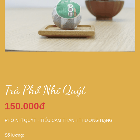
Trà Phổ Nhĩ Quýt
150.000đ
PHỔ NHĨ QUÝT - TIỂU CAM THANH THƯỢNG HẠNG
Số lượng: