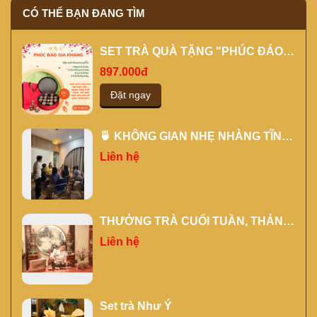
CÓ THỂ BẠN ĐANG TÌM
SET TRÀ QUÀ TẶNG "PHÚC ĐÁO
GIA KHANG" MÀU ĐỎ
897.000đ
Đặt ngay
🍵 KHÔNG GIAN NHẸ NHÀNG TĨNH
TÂM CHO CÁC BUỔI ĐÀO TẠO
Liên hệ
THƯỞNG TRÀ CUỐI TUẦN, THẢNH
THƠI CÙNG NGƯỜI THÂN, BẠN
Liên hệ
HIỀN TẠI KỲ TRÀ CÁC
Set trà Như Ý