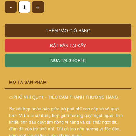
-
+
THÊM VÀO GIỎ HÀNG
ĐẶT BÀN TẠI ĐÂY
MUA TẠI SHOPEE
MÔ TẢ SẢN PHẨM
🍊PHỔ NHĨ QUÝT - TIỂU CAM THANH THƯỢNG HẠNG :
Sự kết hợp hoàn hảo giữa trà phổ nhĩ cao cấp và vỏ quýt
tươi. Vị trà là sự dung hợp giữa hương quýt ngọt ngào, tinh
khiết, tinh dầu quýt ấm nồng vị nắng và cái chất ngọt dịu,
đậm đà của trà phổ nhĩ. Tất cả tạo nên hương vị độc đáo,
nếm một lần sẽ lưu luyến không quên.