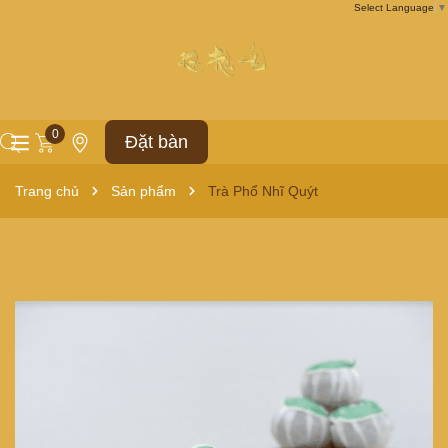
Select Language
▼
0
Đặt bàn
Trang chủ
Sản phẩm
Trà Phổ Nhĩ Quýt