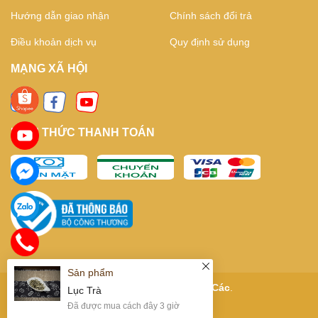
Hướng dẫn giao nhận
Chính sách đổi trả
Điều khoản dịch vụ
Quy định sử dụng
MẠNG XÃ HỘI
HÌNH THỨC THANH TOÁN
Sản phẩm
Bản quyền thuộc về
Kỳ Trà Các
.
Lục Trà
Cung cấp bởi
Sapo
Đã được mua cách đây 3 giờ