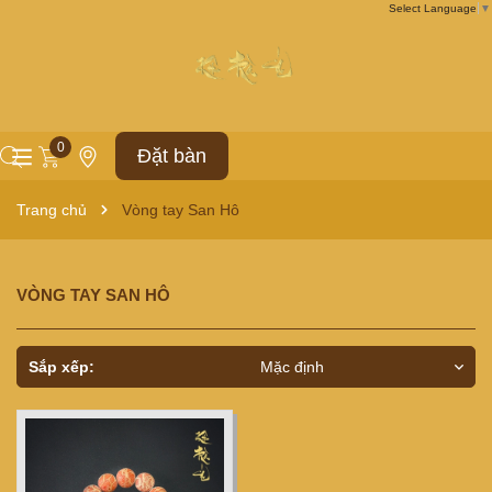
Select Language
▼
0
Đặt bàn
Trang chủ
Vòng tay San Hô
VÒNG TAY SAN HÔ
Sắp xếp:
Mặc định