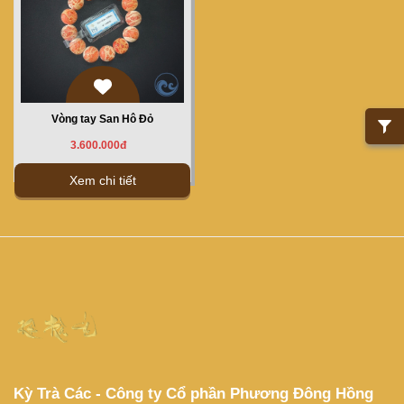
Vòng tay San Hô Đỏ
3.600.000đ
Xem chi tiết
Kỳ Trà Các - Công ty Cổ phần Phương Đông Hồng