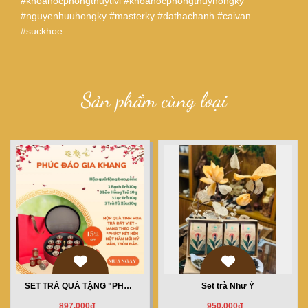
#khoahocphongthuytivi #khoahocphongthuyhongky
#nguyenhuuhongky #masterky #dathachanh #caivan
#suckhoe
Sản phẩm cùng loại
SET TRÀ QUÀ TẶNG "PHÚC
Set trà Như Ý
ĐÁO GIA KHANG" MÀU ĐỎ
897.000đ
950.000đ