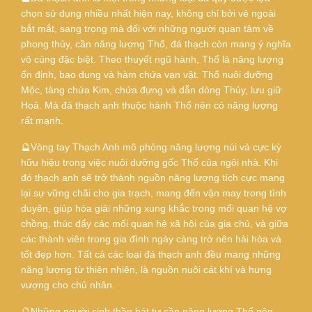
chọn sử dụng nhiều nhất hiện nay, không chỉ bởi vẻ ngoài
bắt mắt, sang trọng mà đối với những người quan tâm về
phong thủy, cần năng lượng Thổ, đá thạch còn mang ý nghĩa
vô cùng đặc biệt. Theo thuyết ngũ hành, Thổ là năng lượng
ổn định, bao dung và hàm chứa vạn vật. Thổ nuôi dưỡng
Mộc, tàng chứa Kim, chứa đựng và dẫn dòng Thủy, lưu giữ
Hoả. Mà đá thạch anh thuộc hành Thổ nên có năng lượng
rất mạnh.
🔮Vòng tay Thạch Anh mô phỏng năng lượng núi và cực kỳ
hữu hiệu trong việc nuôi dưỡng gốc Thổ của ngôi nhà. Khi
đó thạch anh sẽ trở thành nguồn năng lượng tích cực mang
lại sự vững chãi cho gia trạch, mang đến vận may trong tình
duyên, giúp hóa giải những xung khắc trong mối quan hệ vợ
chồng, thúc đẩy các mối quan hệ xã hội của gia chủ, và giữa
các thành viên trong gia đình ngày càng trở nên hài hòa và
tốt đẹp hơn. Tất cả các loại đá thạch anh đều mang những
năng lượng từ thiên nhiên, là nguồn nuôi cát khí và hưng
vượng cho chủ nhân.
🔮Những người sinh thần bát tự cần năng lượng Thổ nên