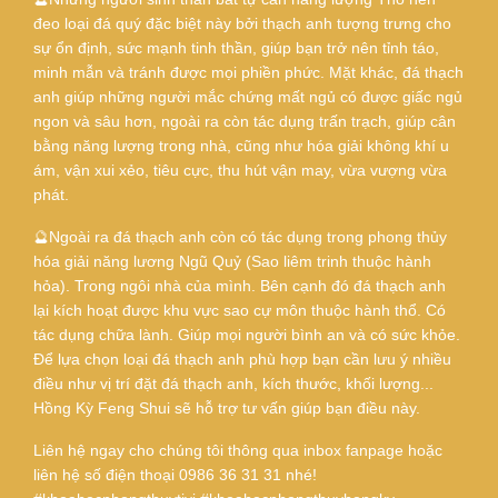
đeo loại đá quý đặc biệt này bởi thạch anh tượng trưng cho
sự ổn định, sức mạnh tinh thần, giúp bạn trở nên tỉnh táo,
minh mẫn và tránh được mọi phiền phức. Mặt khác, đá thạch
anh giúp những người mắc chứng mất ngủ có được giấc ngủ
ngon và sâu hơn, ngoài ra còn tác dụng trấn trạch, giúp cân
bằng năng lượng trong nhà, cũng như hóa giải không khí u
ám, vận xui xẻo, tiêu cực, thu hút vận may, vừa vượng vừa
phát.
🔮Ngoài ra đá thạch anh còn có tác dụng trong phong thủy
hóa giải năng lương Ngũ Quỷ (Sao liêm trinh thuộc hành
hỏa). Trong ngôi nhà của mình. Bên cạnh đó đá thạch anh
lại kích hoạt được khu vực sao cự môn thuộc hành thổ. Có
tác dụng chữa lành. Giúp mọi người bình an và có sức khỏe.
Để lựa chọn loại đá thạch anh phù hợp bạn cần lưu ý nhiều
điều như vị trí đặt đá thạch anh, kích thước, khối lượng...
Hồng Kỳ Feng Shui sẽ hỗ trợ tư vấn giúp bạn điều này.
Liên hệ ngay cho chúng tôi thông qua inbox fanpage hoặc
liên hệ số điện thoại 0986 36 31 31 nhé!