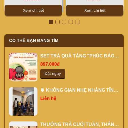
Xem chi tiết
Xem chi tiết
CÓ THỂ BẠN ĐANG TÌM
SET TRÀ QUÀ TẶNG "PHÚC ĐÁO
GIA KHANG" MÀU ĐỎ
897.000đ
Đặt ngay
🍵 KHÔNG GIAN NHẸ NHÀNG TĨNH
TÂM CHO CÁC BUỔI ĐÀO TẠO
Liên hệ
THƯỞNG TRÀ CUỐI TUẦN, THẢNH