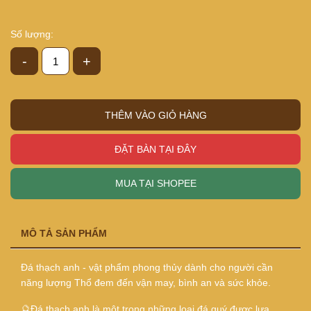
Số lượng:
-
+
THÊM VÀO GIỎ HÀNG
ĐẶT BÀN TẠI ĐÂY
MUA TẠI SHOPEE
MÔ TẢ SẢN PHẨM
Đá thạch anh - vật phẩm phong thủy dành cho người cần
năng lượng Thổ đem đến vận may, bình an và sức khỏe.
🔮Đá thạch anh là một trong những loại đá quý được lựa