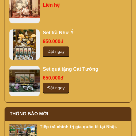
THƠI CÙNG NGƯỜI THÂN, BẠN
Liên hệ
HIỀN TẠI KỲ TRÀ CÁC
Set trà Như Ý
950.000đ
Đặt ngay
Set quà tặng Cát Tường
650.000đ
Đặt ngay
THÔNG BÁO MỚI
Tiếp trà chính trị gia quốc tế tại Nhật.