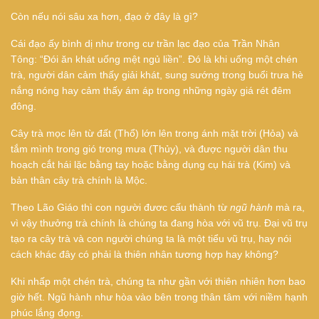
Còn nếu nói sâu xa hơn, đạo ở đây là gì?
Cái đạo ấy bình dị như trong cư trần lạc đạo của Trần Nhân
Tông: “Đói ăn khát uống mệt ngủ liền”. Đó là khi uống một chén
trà, người dân cảm thấy giải khát, sung sướng trong buổi trưa hè
nắng nóng hay cảm thấy ám áp trong những ngày giá rét đêm
đông.
Cây trà mọc lên từ đất (Thổ) lớn lên trong ánh mặt trời (Hỏa) và
tắm mình trong gió trong mưa (Thủy), và được người dân thu
hoạch cắt hái lặc bằng tay hoặc bằng dụng cụ hái trà (Kim) và
bản thân cây trà chính là Mộc.
Theo Lão Giáo thì con người đươc cấu thành từ
ngũ hành
mà ra,
vì vậy thưởng trà chính là chúng ta đang hòa với vũ trụ. Đại vũ trụ
tạo ra cây trà và con người chúng ta là một tiểu vũ trụ, hay nói
cách khác đây có phải là thiên nhân tương hợp hay không?
Khi nhấp một chén trà, chúng ta như gần với thiên nhiên hơn bao
giờ hết. Ngũ hành như hòa vào bên trong thân tâm với niềm hạnh
phúc lắng đọng.