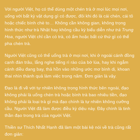
Với người Việt, họ có thể dùng một chén trà ở mọi lúc mọi nơi,
uống với bất kỳ vật dụng gì có được, đôi khi đó là cái chén, cái tô
hoặc chiếc bình chè to… Không cần không gian, không trọng
hình thức như trà Nhật hay không cầu kỳ biểu diễn như
trà Trung
Hoa
, người Việt chỉ cần có trà, có ấm hoặc bất cứ thứ gì có thể
pha chén trà.
Người Việt cũng có thể uống trà ở mọi nơi, khi ở ngoài cánh đồng
cạnh đàn trâu, lắng nghe tiếng rì rào của bờ lúa, hay khi ngắm
cánh diều đang bay, thả hồn vào những ước mơ bình dị, khoan
thai nhìn thành quả làm việc trong năm. Đơn giản là vậy.
Đạo là đi về với tự nhiên không trọng hình thức bên ngoài, đạo
không phải là uống chén trà hoặc bình trà bao nhiêu tiền, đạo
không phải là loại trà gì mà đạo chính là tự nhiên không cưỡng
cầu. Người Việt đã làm được điều kỳ diệu này. Đây chính là tinh
thần đạo trong trà của người Việt.
Thiền sư Thích Nhất Hạnh đã làm một bài kệ nói về trà cũng rất
đơn giản: