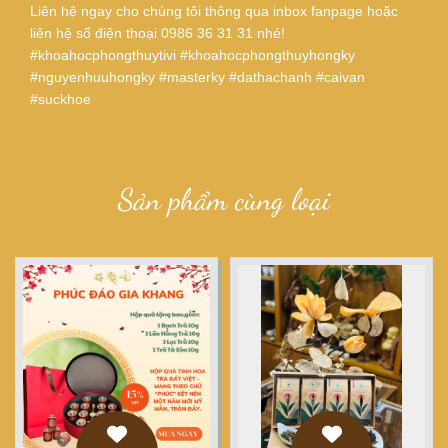
Liên hệ ngay cho chúng tôi thông qua inbox fanpage hoặc
liên hệ số điện thoại 0986 36 31 31 nhé!
#khoahocphongthuytivi #khoahocphongthuyhongky
#nguyenhuuhongky #masterky #dathachanh #caivan
#suckhoe
Sản phẩm cùng loại