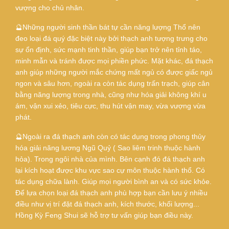
vượng cho chủ nhân.
🔮Những người sinh thần bát tự cần năng lượng Thổ nên
đeo loại đá quý đặc biệt này bởi thạch anh tượng trưng cho
sự ổn định, sức mạnh tinh thần, giúp bạn trở nên tỉnh táo,
minh mẫn và tránh được mọi phiền phức. Mặt khác, đá thạch
anh giúp những người mắc chứng mất ngủ có được giấc ngủ
ngon và sâu hơn, ngoài ra còn tác dụng trấn trạch, giúp cân
bằng năng lượng trong nhà, cũng như hóa giải không khí u
ám, vận xui xẻo, tiêu cực, thu hút vận may, vừa vượng vừa
phát.
🔮Ngoài ra đá thạch anh còn có tác dụng trong phong thủy
hóa giải năng lương Ngũ Quỷ ( Sao liêm trinh thuộc hành
hỏa). Trong ngôi nhà của mình. Bên cạnh đó đá thạch anh
lại kích hoạt được khu vực sao cự môn thuộc hành thổ. Có
tác dụng chữa lành. Giúp mọi người bình an và có sức khỏe.
Để lựa chọn loại đá thạch anh phù hợp bạn cần lưu ý nhiều
điều như vị trí đặt đá thạch anh, kích thước, khối lượng...
Hồng Kỳ Feng Shui sẽ hỗ trợ tư vấn giúp bạn điều này.