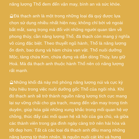
năng lượng Thổ đem đến vận may, bình an và sức khỏe.
🔮Đá thạch anh là một trong những loại đá quý được lựa
chọn sử dụng nhiều nhất hiện nay, không chỉ bởi vẻ ngoài
bắt mắt, sang trọng mà đối với những người quan tâm về
phong thủy, cần năng lượng Thổ, đá thạch còn mang ý nghĩa
vô cùng đặc biệt. Theo thuyết ngũ hành, Thổ là năng lượng
ổn định, bao dung và hàm chứa vạn vật. Thổ nuôi dưỡng
Mộc, tàng chứa Kim, chứa đựng và dẫn dòng Thủy, lưu giữ
Hoả. Mà đá thạch anh thuộc hành Thổ nên có năng lượng
rất mạnh.
🔮Những khối đá này mô phỏng năng lượng núi và cực kỳ
hữu hiệu trong việc nuôi dưỡng gốc Thổ của ngôi nhà. Khi
đó thạch anh sẽ trở thành nguồn năng lượng tích cực mang
lại sự vững chãi cho gia trạch, mang đến vận may trong tình
duyên, giúp hóa giải những xung khắc trong mối quan hệ vợ
chồng, thúc đẩy các mối quan hệ xã hội của gia chủ, và giữa
các thành viên trong gia đình ngày càng trở nên hài hòa và
tốt đẹp hơn. Tất cả các loại đá thạch anh đều mang những
năng lượng từ thiên nhiên, là nguồn nuôi cát khí và hưng