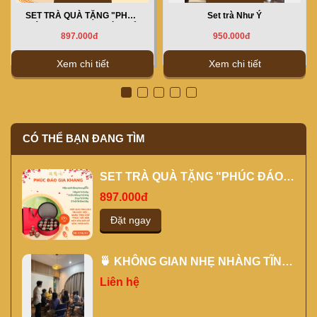
SET TRÀ QUÀ TẶNG "PHÚC
Set trà Như Ý
ĐÁO GIA KHANG" MÀU ĐỎ
897.000đ
950.000đ
Xem chi tiết
Xem chi tiết
CÓ THỂ BẠN ĐANG TÌM
SET TRÀ QUÀ TẶNG "PHÚC ĐÁO
GIA KHANG" MÀU ĐỎ
897.000đ
Đặt ngay
🍵 KHÔNG GIAN NHẸ NHÀNG TĨNH
TÂM CHO CÁC BUỔI ĐÀO TẠO
Liên hệ