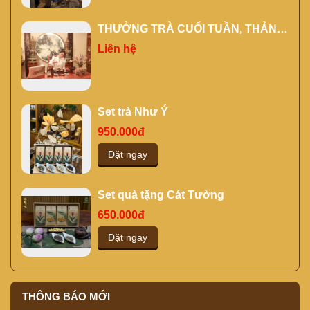
THƯỞNG TRÀ CUỐI TUẦN, THẢNH
THƠI CÙNG NGƯỜI THÂN, BẠN
Liên hệ
HIỀN TẠI KỲ TRÀ CÁC
Set trà Như Ý
950.000đ
Đặt ngay
Set quà tặng Cát Tường
650.000đ
Đặt ngay
THÔNG BÁO MỚI