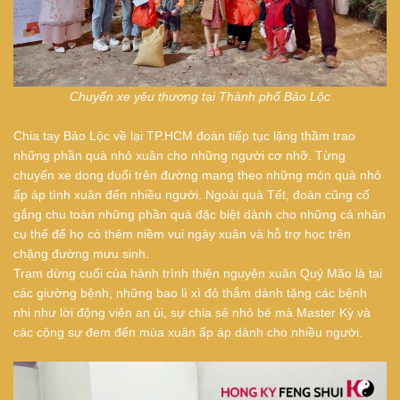
Chuyến xe yêu thương tại Thành phố Bảo Lộc
Chia tay Bảo Lộc về lại TP.HCM đoàn tiếp tục lặng thầm trao
những phần quà nhỏ xuân cho những người cơ nhỡ. Từng
chuyến xe dong duổi trên đường mang theo những món quà nhỏ
ấp áp tình xuân đến nhiều người. Ngoài quà Tết, đoàn cũng cố
gắng chu toàn những phần quà đặc biệt dành cho những cá nhân
cụ thể để họ có thêm niềm vui ngày xuân và hỗ trợ học trên
chặng đường mưu sinh.
Trạm dừng cuối của hành trình thiện nguyện xuân Quý Mão là tại
các giường bệnh, những bao lì xì đỏ thắm dành tặng các bệnh
nhi như lời động viên an ủi, sự chia sẻ nhỏ bé mà Master Kỳ và
các cộng sự đem đến mùa xuân ấp áp dành cho nhiều người.