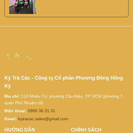
Kỳ Trà Các - Công ty Cổ phần Phương Đông Hồng
Kỳ
Địa chỉ:
12A Nhiêu Tứ, phường Cầu Kiệu, TP. HCM (phường 7,
quận Phú Nhuận cũ)
Điện thoại:
0986 36 31 31
Email:
kytracac.sales@gmail.com
HƯỚNG DẪN
CHÍNH SÁCH