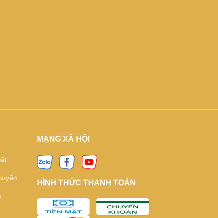
MẠNG XÃ HỘI
ật
huyển
HÌNH THỨC THANH TOÁN
ả