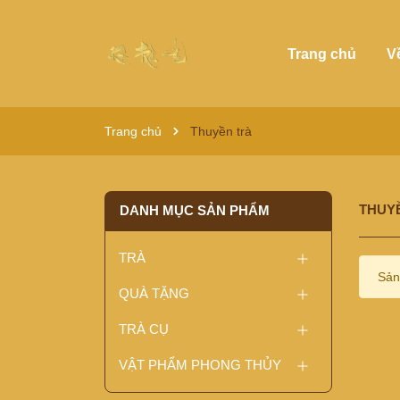
Trang chủ
V
Trang chủ
Thuyền trà
THUY
DANH MỤC SẢN PHẨM
TRÀ
Sản
QUÀ TẶNG
TRÀ CỤ
VẬT PHẨM PHONG THỦY