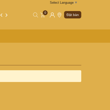
Select Language
▼
0
Tin tức
Liên hệ
Đặt bàn