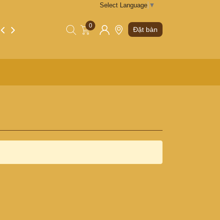
Select Language
▼
0
Tin tức
Liên hệ
Đặt bàn