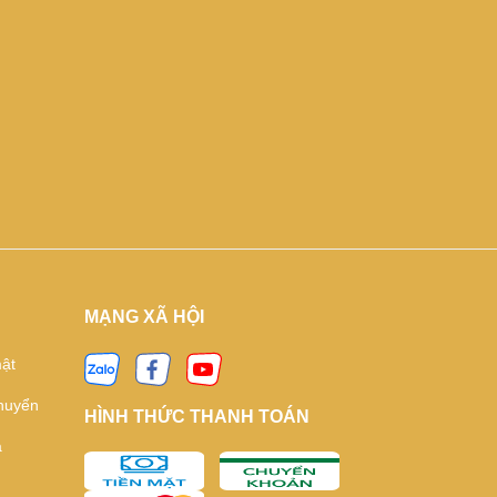
MẠNG XÃ HỘI
ật
huyển
HÌNH THỨC THANH TOÁN
ả