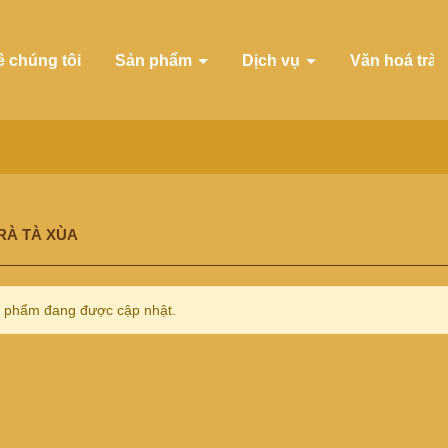
ề chúng tôi
Sản phẩm
Dịch vụ
Văn hoá trà
RÀ TÀ XÙA
 phẩm đang được cập nhật.