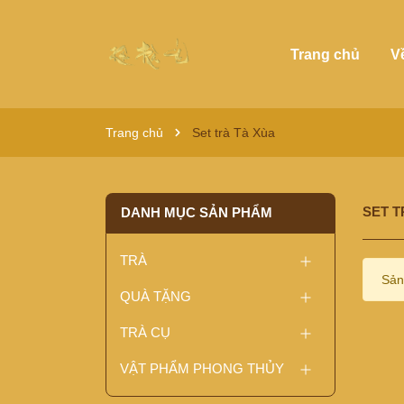
Trang chủ
V
Trang chủ
Set trà Tà Xùa
SET T
DANH MỤC SẢN PHẨM
TRÀ
Sản
QUÀ TẶNG
TRÀ CỤ
VẬT PHẨM PHONG THỦY