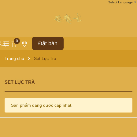
Select Language
▼
0
Đặt bàn
Trang chủ
Set Lục Trà
SET LỤC TRÀ
Sản phẩm đang được cập nhật.