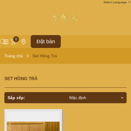
Select Language
▼
0
Đặt bàn
Trang chủ
Set Hồng Trà
SET HỒNG TRÀ
Sắp xếp:
Mặc định